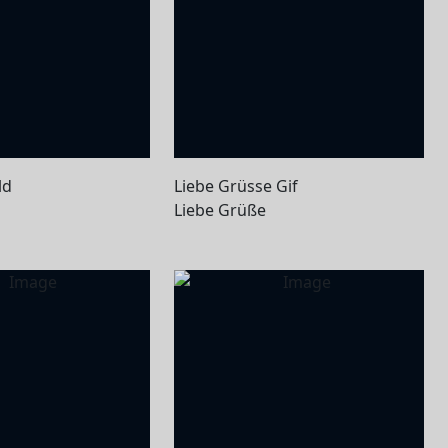
ld
Liebe Grüsse Gif
Liebe Grüße