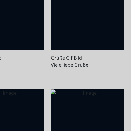
d
Grüße Gif Bild
Viele liebe Grüße