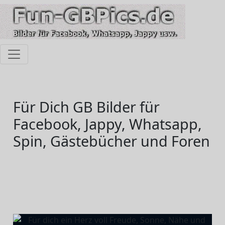
Für Dich GB Bilder für
Facebook, Jappy, Whatsapp,
Spin, Gästebücher und Foren