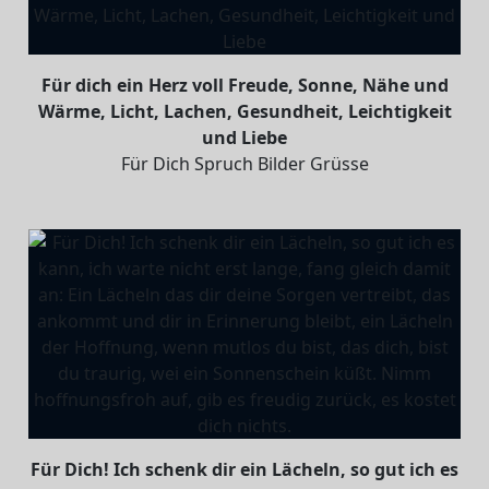
Für dich ein Herz voll Freude, Sonne, Nähe und
Wärme, Licht, Lachen, Gesundheit, Leichtigkeit
und Liebe
Für Dich Spruch Bilder Grüsse
Für Dich! Ich schenk dir ein Lächeln, so gut ich es