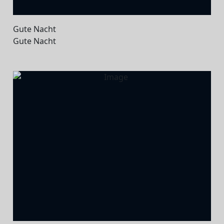
Gute Nacht
Gute Nacht