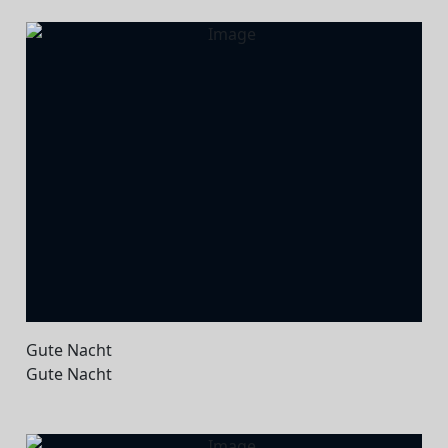
Gute Nacht
Gute Nacht