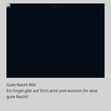
Gute Nacht Bild
Ein Engel gibt auf Dich acht und wünsch Dir eine
gute Nacht!