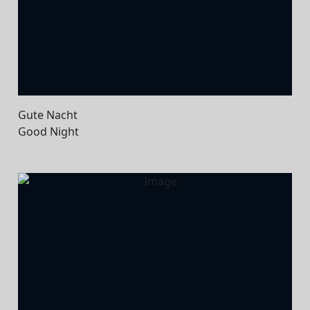
Gute Nacht
Good Night