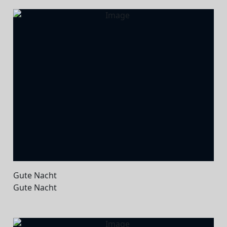
Gute Nacht
Gute Nacht