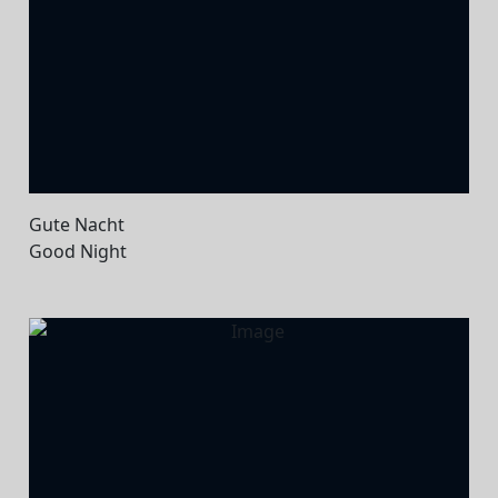
Gute Nacht
Good Night