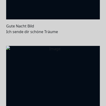
Gute Nacht Bild
Ich sende dir schöne Träume