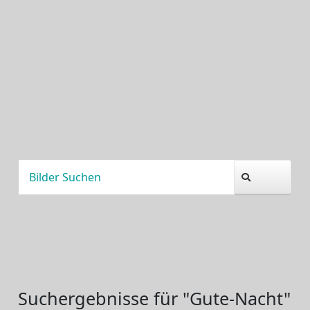
Suchergebnisse für "Gute-Nacht"