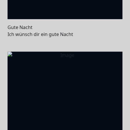
Gute Nacht
Ich wünsch dir ein gute Nacht