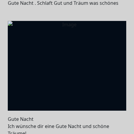
Gute Nacht . Schlaft Gut und Träum was schönes
Gute Nacht
Ich wünsche dir eine Gute Nacht und schöne
Träume!