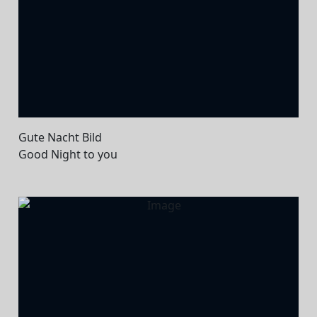
Gute Nacht Bild
Good Night to you