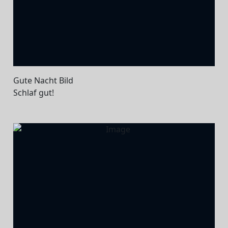
Gute Nacht Bild
Schlaf gut!