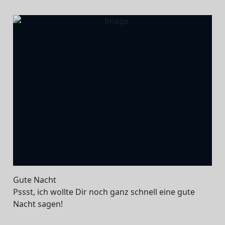
Gute Nacht
Pssst, ich wollte Dir noch ganz schnell eine gute
Nacht sagen!