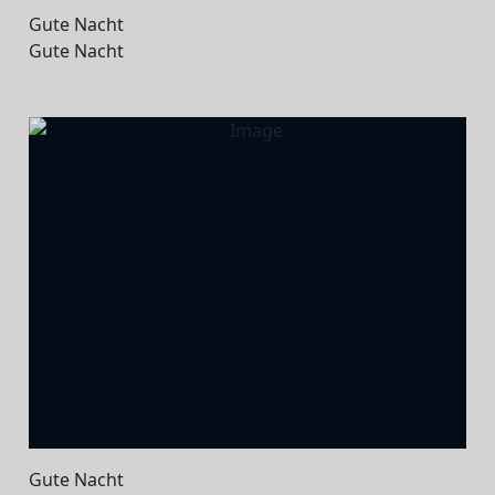
Gute Nacht
Gute Nacht
Gute Nacht