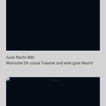
Gute Nacht Bild
Wünsche Dir süsse Träume und eine gute Nacht!