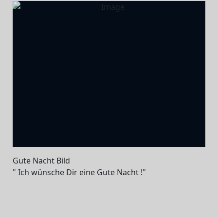
Gute Nacht Bild
" Ich wünsche Dir eine Gute Nacht !"