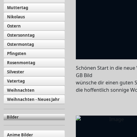
Muttertag
Nikolaus
Ostern
Ostersonntag
Ostermontag
Pfingsten
Rosenmontag
Schönen Start in die neu
Silvester
GB Bild
Vatertag
wünsche dir einen guten S
die hoffentlich sonnige W
Weihnachten
Weihnachten - Neues Jahr
Bilder
Anime Bilder