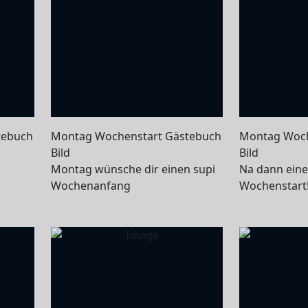
tebuch
Montag Wochenstart Gästebuch
Montag Woch
Bild
Bild
Montag wünsche dir einen supi
Na dann ein
Wochenanfang
Wochenstart!