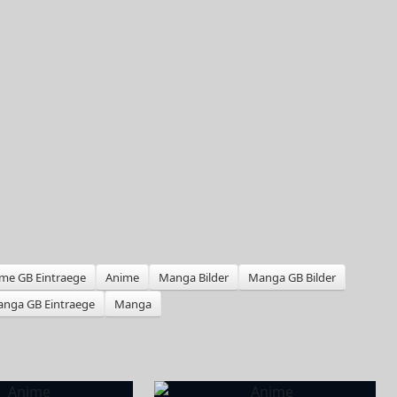
me GB Eintraege
Anime
Manga Bilder
Manga GB Bilder
nga GB Eintraege
Manga