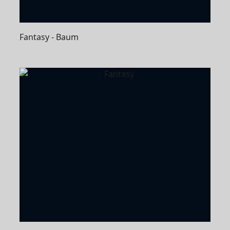
Fantasy - Baum