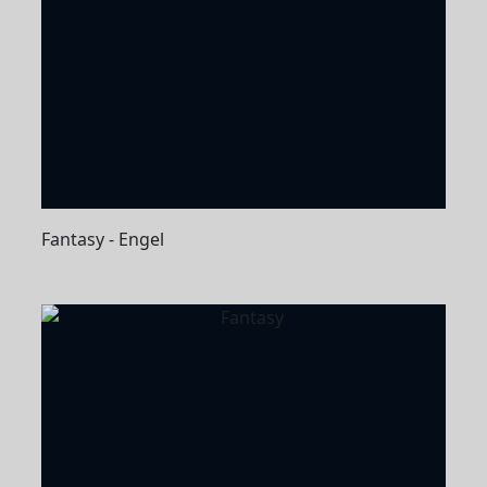
Fantasy - Engel