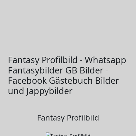
Fantasy Profilbild - Whatsapp
Fantasybilder GB Bilder -
Facebook Gästebuch Bilder
und Jappybilder
Fantasy Profilbild