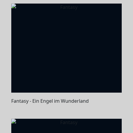
Fantasy - Ein Engel im Wunderland