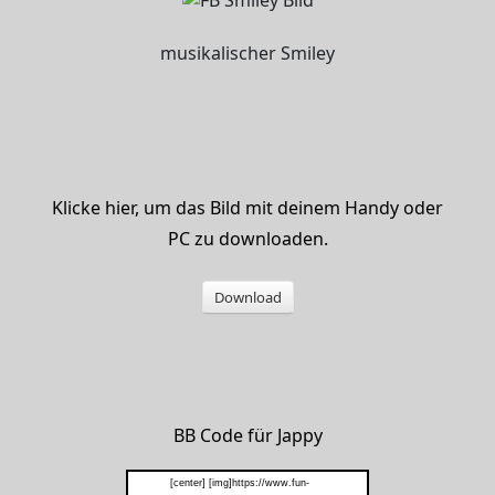
musikalischer Smiley
Klicke hier, um das Bild mit deinem Handy oder
PC zu downloaden.
Download
BB Code für Jappy