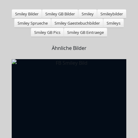
Smiley Bilder
Smiley GB Bilder
Smiley
Smileybilder
Smiley Sprueche
Smiley Gaestebuchbilder
Smileys
Smiley GB Pics
Smiley GB Eintraege
Ähnliche Bilder