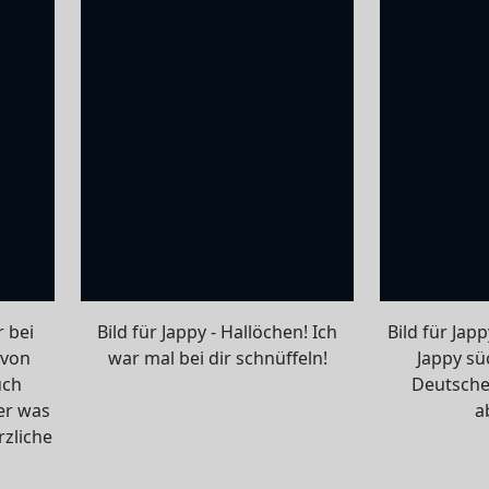
r bei
Bild für Jappy - Hallöchen! Ich
Bild für Japp
 von
war mal bei dir schnüffeln!
Jappy sü
uch
Deutsche
er was
a
rzliche