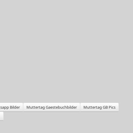
sapp Bilder
Muttertag Gaestebuchbilder
Muttertag GB Pics
g