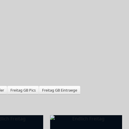
der
Freitag GB Pics
Freitag GB Eintraege