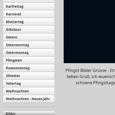
Karfreitag
Karneval
Muttertag
Nikolaus
Ostern
Ostersonntag
Ostermontag
Pfingsten
Rosenmontag
Pfingst Bilder Grüsse - Ei
Silvester
lieben Gruß, ich wuensch
schoene Pfingsttag
Vatertag
Weihnachten
Weihnachten - Neues Jahr
Bilder