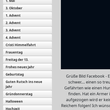
1. Mai
3. Oktober
1. Advent
2. Advent
3. Advent
4. Advent
Cristi Himmelfahrt
Frauentag
Freitag der 13.
Frohes neues Jahr
Geburtstag
Grüße Bild Facebook - Es
schwer.... einen so tre
Guten Rutsch ins neue
Jahr
Gefährten wie einen Hu
finden. Hat ein Armer 
Gründonnerstag
aufgezogen wird er ke
Halloween
Reichem folgen! Ich wüns
Hochzeit