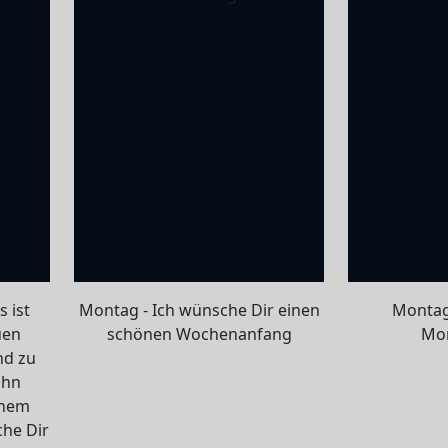
 ist
Montag - Ich wünsche Dir einen
Montag 
uen
schönen Wochenanfang
Mo
nd zu
ihn
inem
che Dir