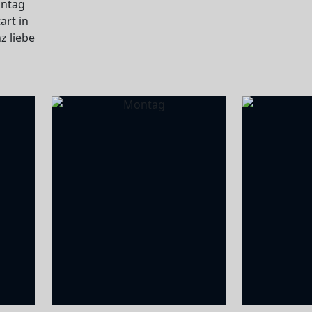
ontag
art in
z liebe