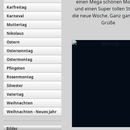
einen Mega schönen M
Karfreitag
und einen Super tollen St
die neue Woche. Ganz gan
Karneval
Grüße
Muttertag
Nikolaus
Ostern
Ostersonntag
Ostermontag
Pfingsten
Rosenmontag
Silvester
Vatertag
Weihnachten
Weihnachten - Neues Jahr
Bilder