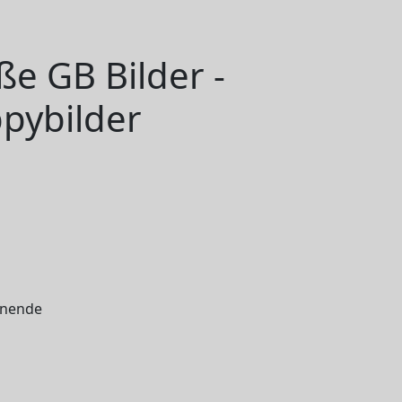
e GB Bilder -
pybilder
enende