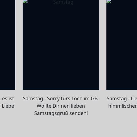
 es ist
Samstag - Sorry fürs Loch im GB.
Samstag - Li
 Liebe
Wollte Dir nen lieben
himmlische
Samstagsgruß senden!