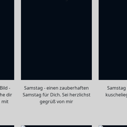
ild -
Samstag - einen zauberhaften
Samstag 
he dir
Samstag für Dich. Sei herzlichst
kuscheli
 mit
gegrüß von mir